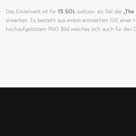
Das Einzelwerk ist für
15 SOL
exklusiv als Teil der
„The 
erwerben. Es besteht aus einem animiertem GIF, einer
hochaufgelöstem PNG Bild welches sich auch für den D