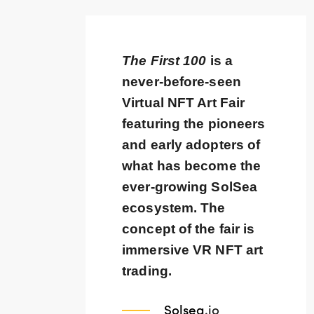
The First 100
is a
never-before-seen
Virtual NFT Art Fair
featuring the pioneers
and early adopters of
what has become the
ever-growing SolSea
ecosystem. The
concept of the fair is
immersive VR NFT art
trading.
Solsea
.io