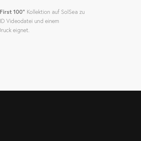
First 100“
Kollektion auf SolSea zu
 HD Videodatei und einem
ruck eignet.