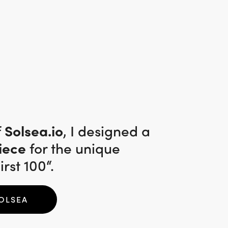
f
Solsea.io
, I designed a
piece
for the unique
irst 100“.
OLSEA