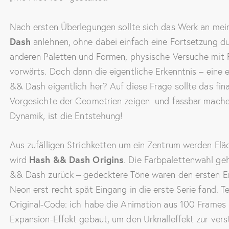
Nach ersten Überlegungen sollte sich das Werk an mein
Dash
anlehnen, ohne dabei einfach eine Fortsetzung dur
anderen Paletten und Formen, physische Versuche mit F
vorwärts. Doch dann die eigentliche Erkenntnis – ein
&& Dash eigentlich her? Auf diese Frage sollte das fin
Vorgesichte der Geometrien zeigen und fassbar mach
Dynamik, ist die Entstehung!
Aus zufälligen Strichketten um ein Zentrum werden Fl
wird
Hash && Dash Origins
. Die Farbpalettenwahl ge
&& Dash zurück – gedecktere Töne waren den ersten En
Neon erst recht spät Eingang in die erste Serie fand. T
Original-Code: ich habe die Animation aus 100 Frames 
Expansion-Effekt gebaut, um den Urknalleffekt zur vers