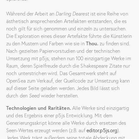
​Während der Arbeit an
Darling Dearest
ist eine Reihe von
ästhetisch ansprechenden Artefakten entstanden, die es
noch gilt für sich genommen und einzeln zu untersuchen.
Die Exploration eines dieser Artefakte führte die Künstlerin
zu den Mustern und Farben wie sie in
Thou.
zu finden sind.
Nach gezielten Papiervorstudien und der technischen
Umsetzung mit p5js, stehen nun 100 einzigartige Werke im
Raum, deren Spielfreude durch die Shakespeare Zitate nur
noch unterstrichen wird. Das Gesamtwerk steht auf
OpenSea zum Verkauf, der Quellcode zur Umsetzung kann
auf dieser Seite geladen werden. Jedes Bild lässt sich
durch den
Seed
​wieder herstellen.
Technologien und Raritäten.
Alle Werke sind einzigartig
und des Ergebnis einer p5js Entwicklung. Mit dem
Generierungsskript könne alle Werke durch ersetzen des
Seen-Wertes erzeugt werden (z.B. auf
editor.p5js.org
).
Jedes Werk trägt außerdem seine totale Abdeckung mit