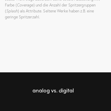
Farbe (
Coverage
) und die Anzahl der Spritzergruppen
(
Splash
) als Attribute. Seltene Werke haben z.B. eine
geringe Spritzerzahl.
analog vs. digital